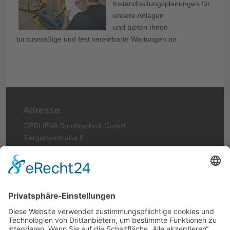
Instandhaltungsplanungen für
unsere Anlagen
und bieten Ihnen
turnusmäßige und fest vereinbarte Wartungen an.
Adresse
GERLIEVA Sprühtechnik GmbH
Tiergartenstraße 8
79423 Heitersheim
GERMANY
Telefon: +49 (0)7634 56912-0
Telefax: +49 (0)7634 6620
E-Mail:
info@gerlieva.com