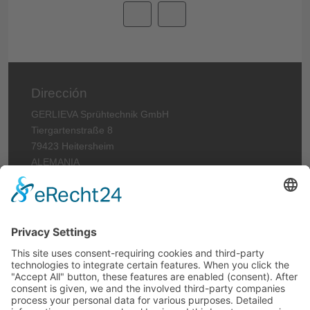
Dirección
GERLIEVA Sprühtechnik GmbH
Tiergartenstraße 8
79423 Heitersheim
ALEMANIA
Teléfono: +49 (0)7634 56912-0
Telefax: +49 (0)7634 6620
Correo electrónico:
info@gerlieva.com
Información legal
Aviso legal