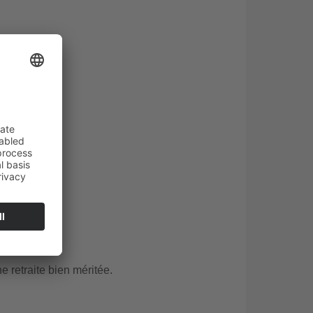
ns
ustriels).
4,2 kWp
ire
.
e retraite bien méritée.