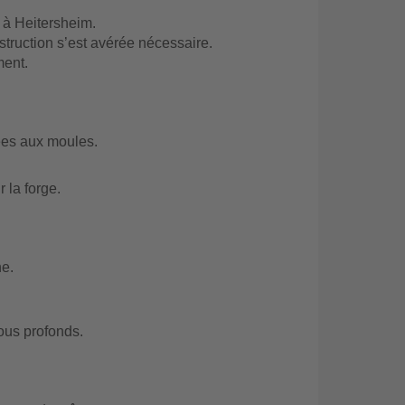
 à Heitersheim.
struction s’est avérée nécessaire.
ment.
ées aux moules.
 la forge.
e.
rous profonds.