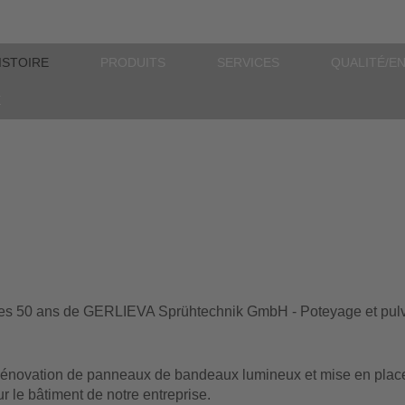
ISTOIRE
PRODUITS
SERVICES
QUALITÉ/E
E
es 50 ans de GERLIEVA Sprühtechnik GmbH - Poteyage et pulvé
énovation de panneaux de bandeaux lumineux et mise en place d
ur le bâtiment de notre entreprise.