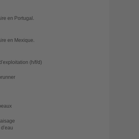
re en Portugal.
ire en Mexique.
exploitation (h/f/d)
brunner
opeaux
raisage
 d'eau