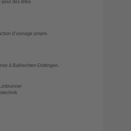
pour des têtes
uction d’usinage propre.
rise à Ballrechten-Dottingen.
Linbrunner
bstechnik