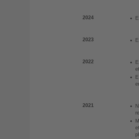
2024
E
2023
E
2022
E
e
E
e
2021
N
r
M
e
p