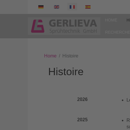
Select your language
HOME
H
RECHERCH
Home
Histoire
Histoire
2026
L
2025
R
s