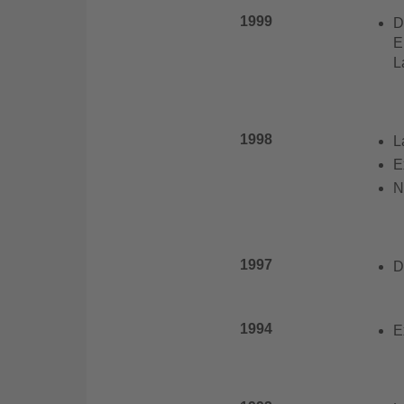
1999
D
E
L
1998
L
E
N
1997
D
1994
E