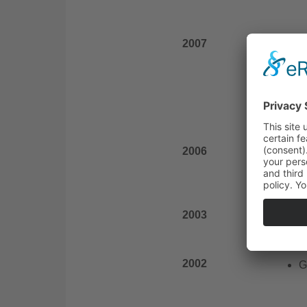
2007
D
(
M
s
2006
E
p
2003
L
2002
G